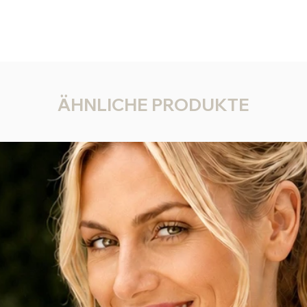
Kombin
eingeste
Viel S
Lieblin
ÄHNLICHE PRODUKTE