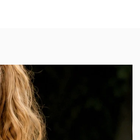
ationsmöglichkeiten mit
llt .)
paß bei der Suche nach deinem
gs-Armreif.