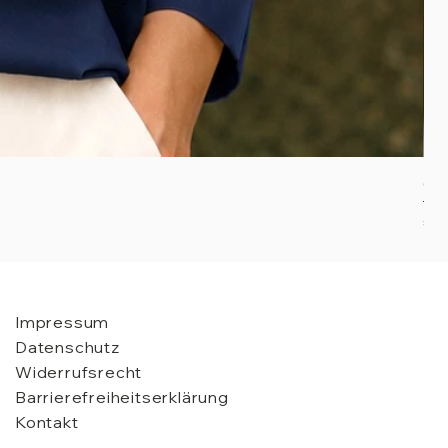
Gro
Pre
€ 6
Impressum
Datenschutz
Widerrufsrecht
Barrierefreiheitserklärung
Kontakt