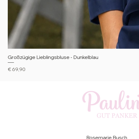
Großzügige Lieblingsbluse - Dunkelblau
Preis
€ 69,90
Rosemarie Busch