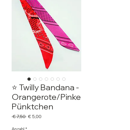
⭐️ Twilly Bandana -
Orangerote/Pinke
Pünktchen
Standardpreis
Sale-
 € 7,50 
€ 5,00
Preis
Anzahl
*