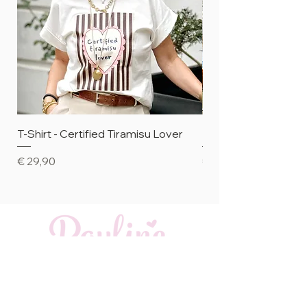
T-Shirt - Certified Tiramisu Lover
Platzset mit Dackel
Preis
Preis
€ 29,90
€ 9,95
Rosemarie Busch
In der Remise 19
24321 Panker