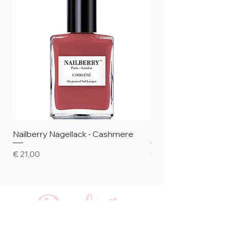
Nailberry Nagellack - Cashmere
Nailberry Nagellack 
Preis
Preis
€ 21,00
€ 21,00