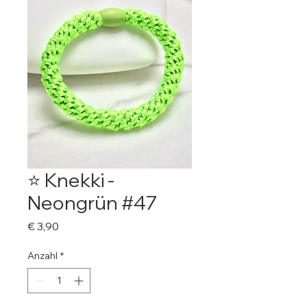
⭐️ Knekki -
Neongrün #47
Preis
€ 3,90
Anzahl
*