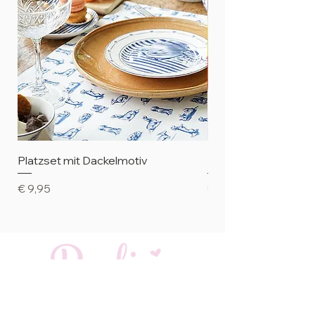
Platzset mit Dackelmotiv
Petit Four-Teller mi
Preis
Preis
€ 9,95
€ 8,95
Rosemarie Busch