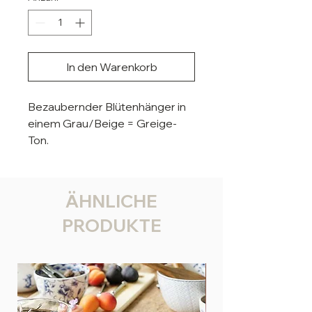
In den Warenkorb
Bezaubernder Blütenhänger in
einem Grau/Beige = Greige-
Ton.
Die Blüten sind aus Glas und fein
geschliffen.
Maße:
ÄHNLICHE
Länge ca. 7 cm
PRODUKTE
Breite ca. 2 cm