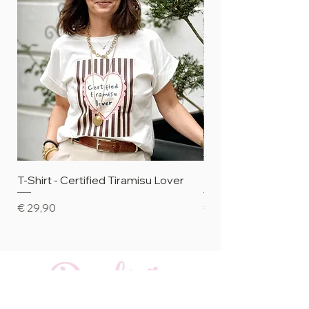
T-Shirt - Certified Tiramisu Lover
Platzset mit Dackel
Preis
Preis
€ 29,90
€ 9,95