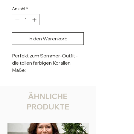
Anzahl
*
In den Warenkorb
Perfekt zum Sommer-Outfit -
die tollen farbigen Korallen.
Maße:
B ca. 3,8 cm x L ca. 9,5 cm
Material: Metall & Polyresin
All unsere Ohrringe sind
ÄHNLICHE
allergen- und nickelfrei.
PRODUKTE