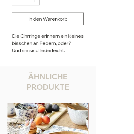
In den Warenkorb
Die Ohrringe erinnern ein kleines
bisschen an Federn, oder?
Und sie sind federleicht.
Handgefertigt aus Pailetten und
Perlen.
Alle unsere Ohrringe sind
ÄHNLICHE
allergen- und nickelfrei.
PRODUKTE
Die Maße:
Länge ca. 8,5 x Breite ca. 6 cm
Material: Metall, Perlen,
Pailletten