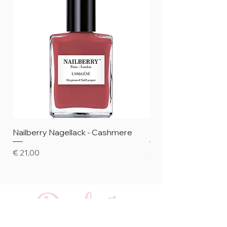
Nailberry Nagellack - Cashmere
Nailberry Nagellack 
Preis
Preis
€ 21,00
€ 21,00