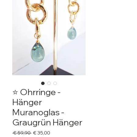
⭐️ Ohrringe -
Hänger
Muranoglas -
Graugrün Hänger
Standardpreis
Sale-
 € 59,90 
€ 35,00