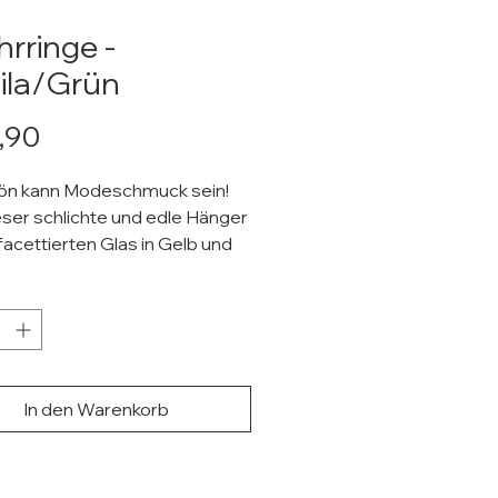
hrringe -
lila/Grün
Preis
,90
ön kann Modeschmuck sein!
ser schlichte und edle Hänger
 facettierten Glas in Gelb und
l:
rter Kristall & Metall.
: Ca. 20
ca. 4 cm
Modeschmuck ist Cadmium-
In den Warenkorb
kelfrei.