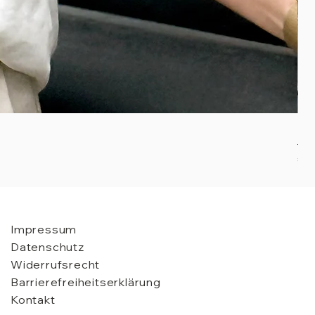
Pla
Pre
€ 9
Impressum
Datenschutz
Widerrufsrecht
Barrierefreiheitserklärung
Kontakt