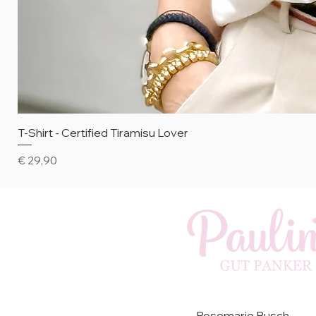
T-Shirt - Certified Tiramisu Lover
Preis
€ 29,90
Rosemarie Busch