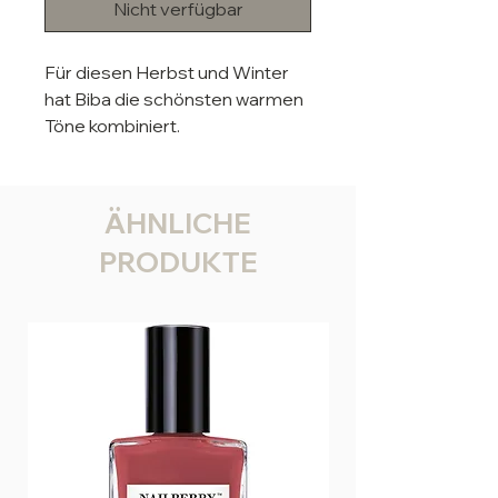
Nicht verfügbar
Für diesen Herbst und Winter
hat Biba die schönsten warmen
Töne kombiniert.
Material: Metall + Harz + Glas
Länge:8 cm
Breite:2 cm
ÄHNLICHE
Nickelfrei und antiallergen.
PRODUKTE
Bitte halte den Schmuck von
Wasser fern.