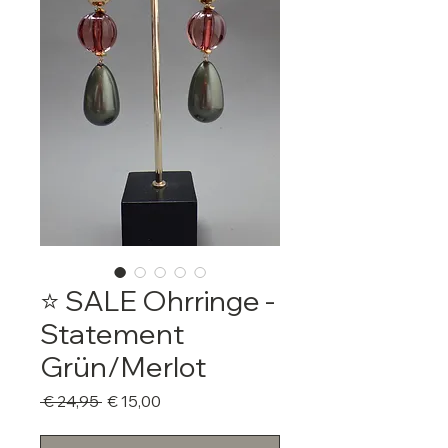
⭐️ SALE Ohrringe -
Statement
Grün/Merlot
Standardpreis
Sale-
 € 24,95 
€ 15,00
Preis