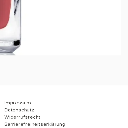
Nai
Pre
€ 2
Impressum
Datenschutz
Widerrufsrecht
Barrierefreiheitserklärung