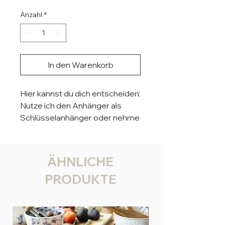
Preis
Anzahl
*
In den Warenkorb
Hier kannst du dich entscheiden:
Nutze ich den Anhänger als
Schlüsselanhänger oder nehme
ich vielleicht mehrere und
verschönere meine
Handtasche.
ÄHNLICHE
Der Hund hat eine Gesamtlänge
PRODUKTE
von ca. 12 cm und eine Breite
von ca. 6 cm
Material:
Glasperlen