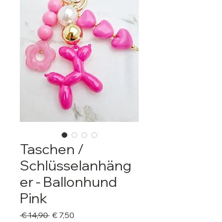
Taschen /
Schlüsselanhäng
er - Ballonhund
Pink
Standardpreis
Sale-
 € 14,90 
€ 7,50