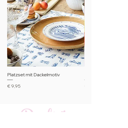
Platzset mit Dackelmotiv
Petit Four-Teller mi
Preis
Preis
€ 9,95
€ 8,95