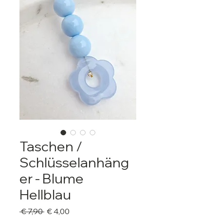
Taschen /
Schlüsselanhäng
er - Blume
Hellblau
Standardpreis
Sale-
 € 7,90 
€ 4,00