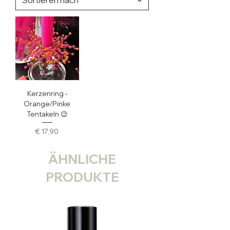
Kerzenring -
Orange/Pinke
Tentakeln 😉
Preis
€ 17,90
ÄHNLICHE
PRODUKTE