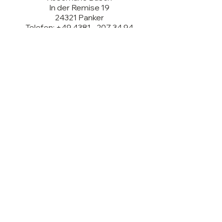
In der Remise 19
24321 Panker
Telefon: +49 4381 - 207 34 94
E-Mail:
hallo@paulinegutpanker.de
Impressum
Datenschutz
Widerrufsrecht
Barrierefreiheitserklärung
Kontakt
FAQ Fragen-Antworten
AGB
Versand & Rückgabe
Zahlungsarten
* Alle Preise inkl. gesetzl. Mehrwertsteuer
zzgl.
Versandkosten
und ggf. Nachnahmegebühren,