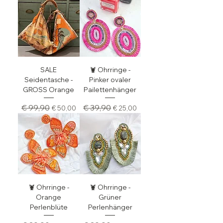
SALE
🦞 Ohrringe -
Seidentasche -
Pinker ovaler
GROSS Orange
Pailettenhänger
Standardpreis
Sale-Preis
Standardpreis
Sale-Preis
€ 99,90
€ 39,90
€ 50,00
€ 25,00
🦞 Ohrringe -
🦞 Ohrringe -
Orange
Grüner
Perlenblüte
Perlenhänger