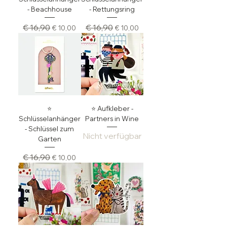
- Beachhouse
- Rettungsring
Standardpreis
Sale-Preis
Standardpreis
Sale-Preis
€ 16,90
€ 16,90
€ 10,00
€ 10,00
⭐️
⭐️ Aufkleber -
Schlüsselanhänger
Partners in Wine
- Schlüssel zum
Nicht verfügbar
Garten
Standardpreis
Sale-Preis
€ 16,90
€ 10,00