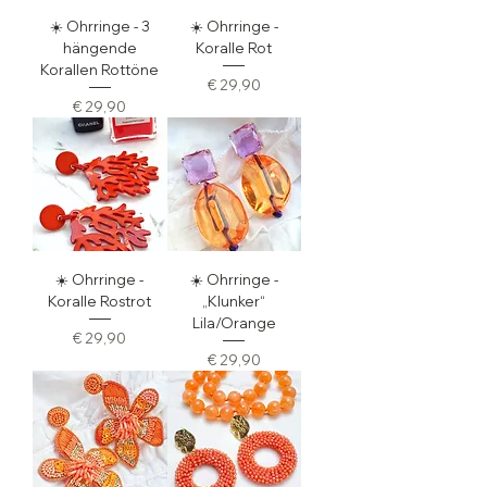
☀️ Ohrringe - 3
☀️ Ohrringe -
hängende
Koralle Rot
Korallen Rottöne
Preis
€ 29,90
Preis
€ 29,90
☀️ Ohrringe -
☀️ Ohrringe -
Koralle Rostrot
„Klunker“
Lila/Orange
Preis
€ 29,90
Preis
€ 29,90