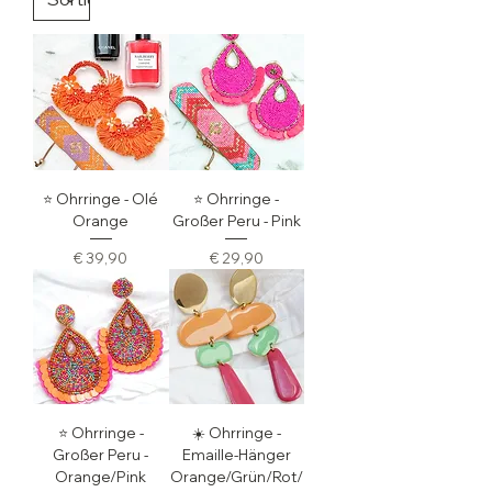
⭐️ Ohrringe - Olé
⭐️ Ohrringe -
Orange
Großer Peru - Pink
Preis
Preis
€ 39,90
€ 29,90
⭐️ Ohrringe -
☀️ Ohrringe -
Großer Peru -
Emaille-Hänger
Orange/Pink
Orange/Grün/Rot/