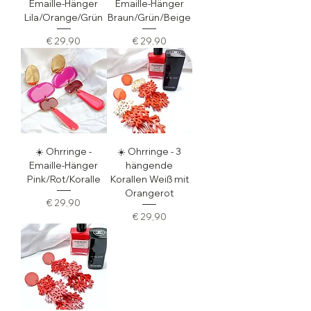
Emaille-Hänger
Emaille-Hänger
Lila/Orange/Grün
Braun/Grün/Beige
Preis
Preis
€ 29,90
€ 29,90
☀️ Ohrringe -
☀️ Ohrringe - 3
Emaille-Hänger
hängende
Pink/Rot/Koralle
Korallen Weiß mit
Orangerot
Preis
€ 29,90
Preis
€ 29,90