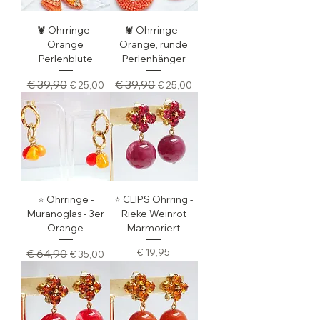
🦞 Ohrringe -
🦞 Ohrringe -
Orange
Orange, runde
Perlenblüte
Perlenhänger
Standardpreis
Sale-Preis
Standardpreis
Sale-Preis
€ 39,90
€ 39,90
€ 25,00
€ 25,00
⭐️ Ohrringe -
⭐️ CLIPS Ohrring -
Muranoglas - 3er
Rieke Weinrot
Orange
Marmoriert
Standardpreis
Sale-Preis
Preis
€ 64,90
€ 19,95
€ 35,00