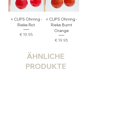
⭐️ CLIPS Ohrring -
⭐️ CLIPS Ohrring -
Rieke Rot
Rieke Burnt
Orange
Preis
€ 19,95
Preis
€ 19,95
ÄHNLICHE
PRODUKTE