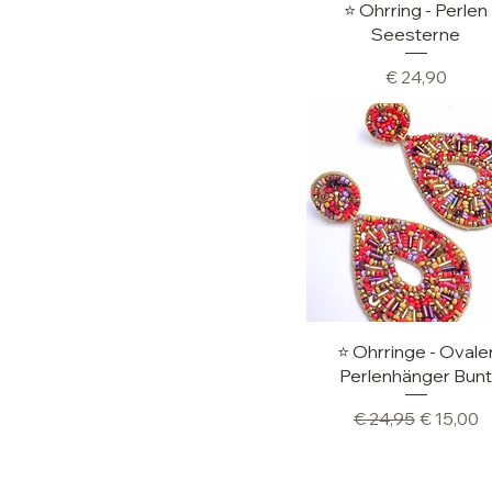
Schnellansicht
⭐️ Ohrring - Perlen
Seesterne
Preis
€ 24,90
Schnellansicht
⭐️ Ohrringe - Ovale
Perlenhänger Bun
Standardpreis
Sale-Pre
€ 24,95
€ 15,00