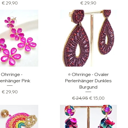
Preis
Preis
€ 29,90
€ 29,90
hnellansicht
Schnellansicht
️ Ohrringe -
⭐️ Ohrringe - Ovaler
enhänger Pink
Perlenhänger Dunkles
Burgund
Preis
€ 29,90
Standardpreis
Sale-Preis
€ 24,95
€ 15,00