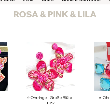
ROSA & PINK & LILA
Schnellansicht
Sc
r
⭐️ Ohrringe - Große Blüte -
☀️ Ohr
Pink