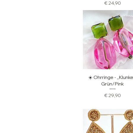
Preis
€ 24,90
Schnellansicht
☀️ Ohrringe - „Klunke
Grün/Pink
Preis
€ 29,90