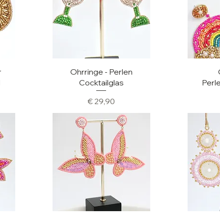
Schnellansicht
Sc
r
Ohrringe - Perlen
d
Cocktailglas
Perl
is
Preis
€ 29,90