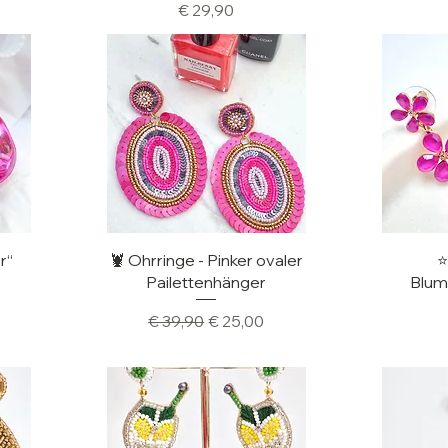
Preis
€ 29,90
Schnellansicht
Sc
r“
🦞 Ohrringe - Pinker ovaler
⭐
Pailettenhänger
Blum
Standardpreis
Sale-Preis
€ 39,90
€ 25,00