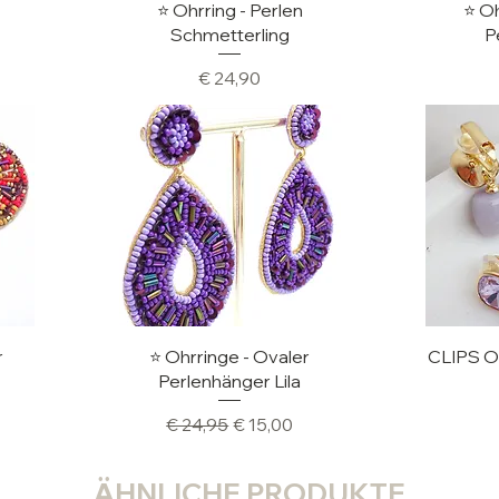
Schnellansicht
Sc
⭐️ Ohrring - Perlen
⭐️ O
Schmetterling
P
Preis
€ 24,90
Schnellansicht
Sc
r
⭐️ Ohrringe - Ovaler
CLIPS Ohr
t
Perlenhänger Lila
is
Standardpreis
Sale-Preis
€ 24,95
€ 15,00
ÄHNLICHE PRODUKTE