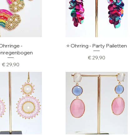
hnellansicht
Schnellansicht
Ohrringe -
⭐️ Ohrring - Party Pailetten
enregenbogen
Preis
€ 29,90
Preis
€ 29,90