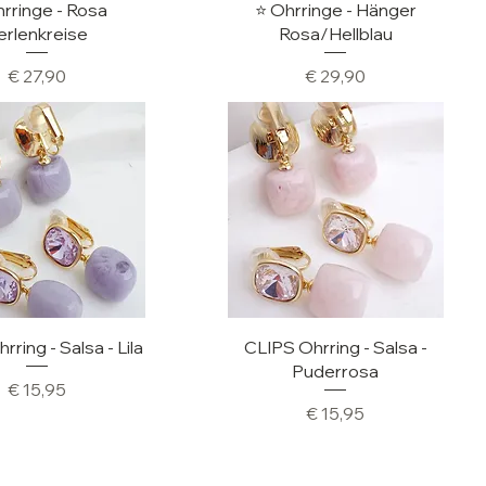
hnellansicht
Schnellansicht
hrringe - Rosa
⭐️ Ohrringe - Hänger
erlenkreise
Rosa/Hellblau
Preis
Preis
€ 27,90
€ 29,90
hnellansicht
Schnellansicht
ring - Salsa - Lila
CLIPS Ohrring - Salsa -
Puderrosa
Preis
€ 15,95
Preis
€ 15,95