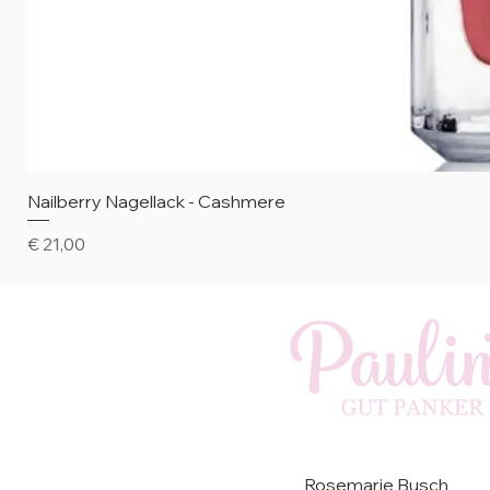
Nailberry Nagellack - Cashmere
Preis
€ 21,00
Rosemarie Busch