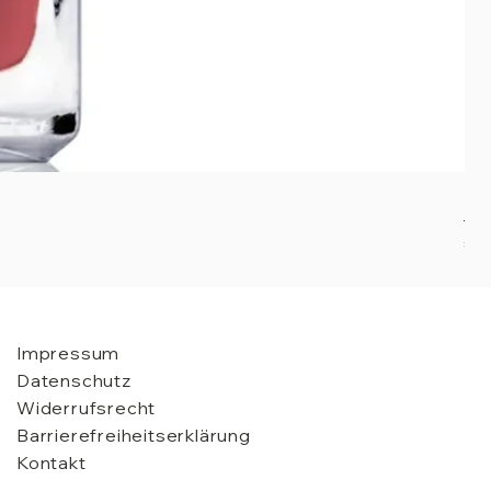
Nai
Pre
€ 2
Impressum
Datenschutz
Widerrufsrecht
Barrierefreiheitserklärung
Kontakt