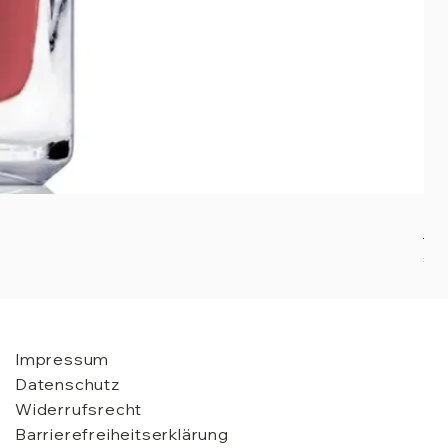
Nai
Pre
€ 2
Impressum
Datenschutz
Widerrufsrecht
Barrierefreiheitserklärung