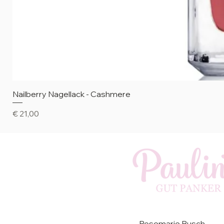
Nailberry Nagellack - Cashmere
Preis
€ 21,00
Rosemarie Busch