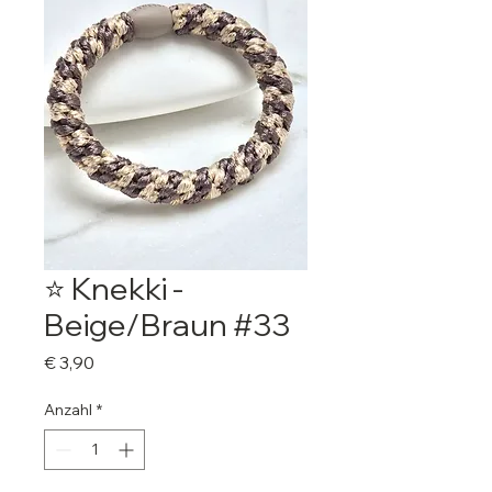
⭐️ Knekki -
Beige/Braun #33
Preis
€ 3,90
Anzahl
*