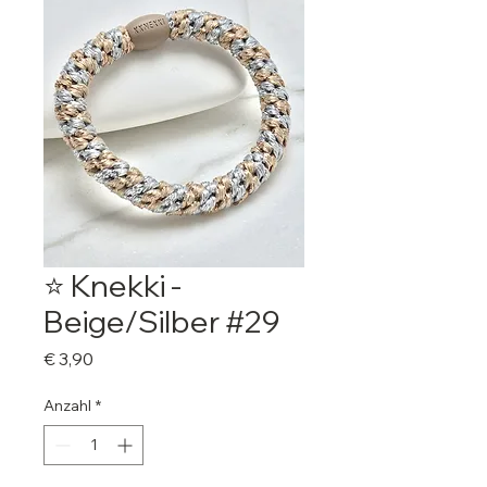
⭐️ Knekki -
Beige/Silber #29
Preis
€ 3,90
Anzahl
*