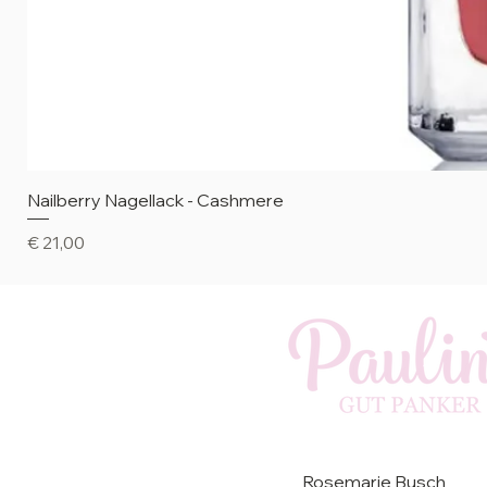
Nailberry Nagellack - Cashmere
Preis
€ 21,00
Rosemarie Busch