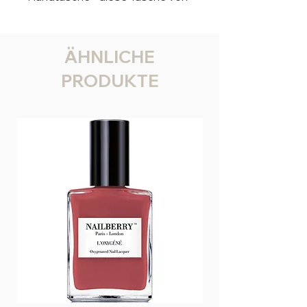
Lot 83 ist perfekt für ganz viele
Gelegenheiten.
Innen noch mit verschiedenen
ÄHNLICHE
zusätzlichen Innenfächern
PRODUKTE
versehen .
Maße:
40 42 cm
Material: 100 % Polyester