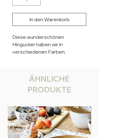
In den Warenkorb
Diese wunderschönen
Hingucker haben wir in
verschiedenen Farben.
Die kleinen Perlen sind an einer
Creole angebracht und sie sind
ganz leicht.
ÄHNLICHE
Maße: Durchmesser ca. 3,5 cm
PRODUKTE