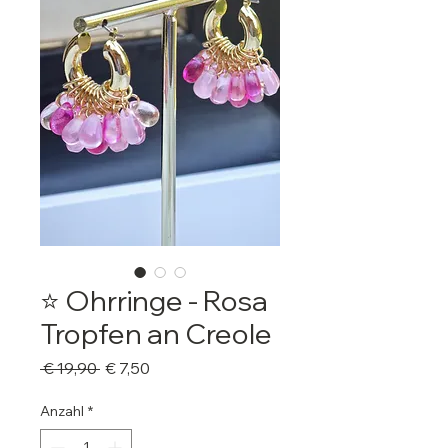
⭐️ Ohrringe - Rosa
Tropfen an Creole
Standardpreis
Sale-
 € 19,90 
€ 7,50
Preis
Anzahl
*