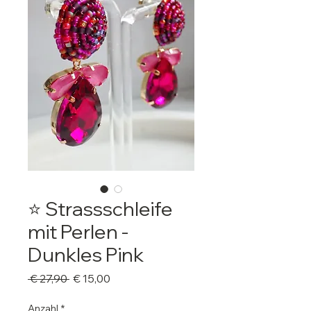
⭐️ Strassschleife
mit Perlen -
Dunkles Pink
Standardpreis
Sale-
 € 27,90 
€ 15,00
Preis
Anzahl
*