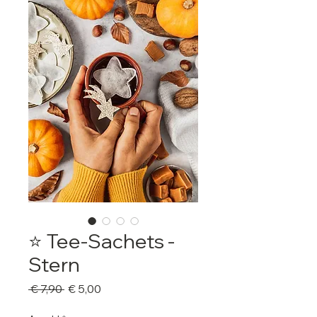
⭐️ Tee-Sachets -
Stern
Standardpreis
Sale-
 € 7,90 
€ 5,00
Preis