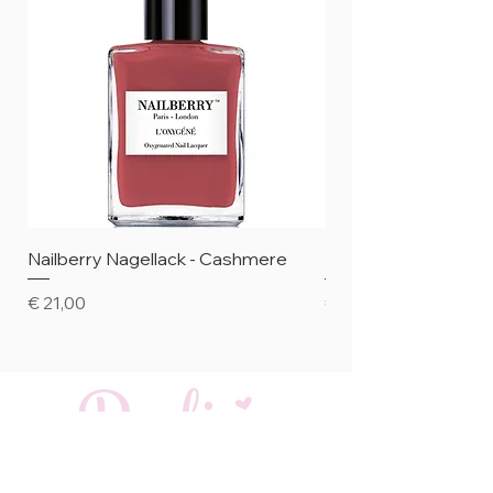
Nailberry Nagellack - Cashmere
Nailberry Nagellack 
Preis
Preis
€ 21,00
€ 21,00
Rosemarie Busch