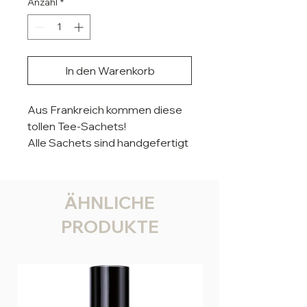
Anzahl
*
In den Warenkorb
Aus Frankreich kommen diese
tollen Tee-Sachets!
Alle Sachets sind handgefertigt
und mit unterschiedlichen
Teesorten gefüllt.
Hier Schwarzer Tee mit leichter
ÄHNLICHE
Pumpkin Chai-Note.
PRODUKTE
In jeder Packung sind 5 Sachets.