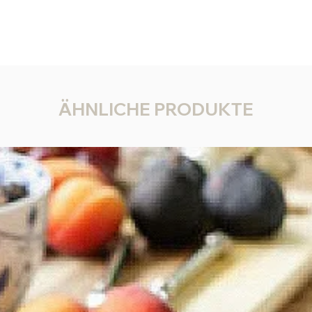
Gewicht
Alle Ar
Classic
Die kom
Lou-Cla
Pflege
ÄHNLICHE PRODUKTE
Für la
deinem
• Kont
bitte 
Hände
• Vor 
schütz
• Beim
• Troc
um Kra