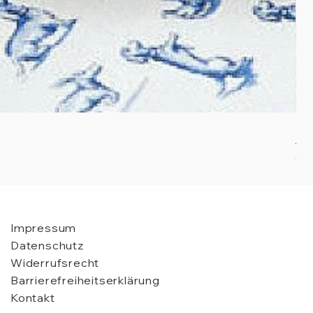
Pet
Pre
€ 8
Impressum
Datenschutz
Widerrufsrecht
Barrierefreiheitserklärung
Kontakt