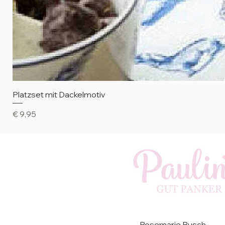
Platzset mit Dackelmotiv
Preis
€ 9,95
Rosemarie Busch