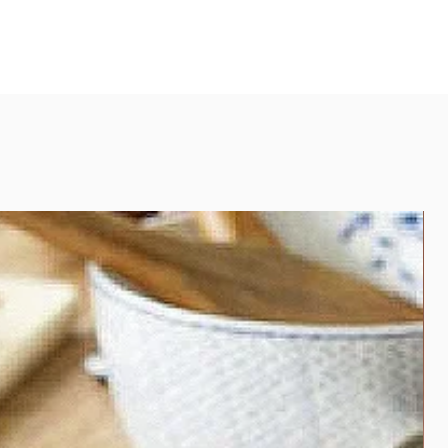
: Ca. 120 g
tikel lassen sich perfekt mit der
-Line kombinieren.
binierte goldene Kette ist die
ssic.
hinweise:
nganhaltende Freude an
 Schmuck:
akt mit Wasser vermeiden –
vor dem Duschen, Baden oder
waschen ablegen
Parfum, Cremes und Haarspray
en
 Sport und Schlafen ablegen
ken und separat aufbewahren,
tzer zu vermeiden