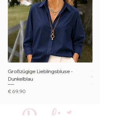
Großzügige Lieblingsbluse -
Großzügige Liebling
Dunkelblau
Preis
€ 69,90
Preis
€ 69,90
Rosemarie Busch