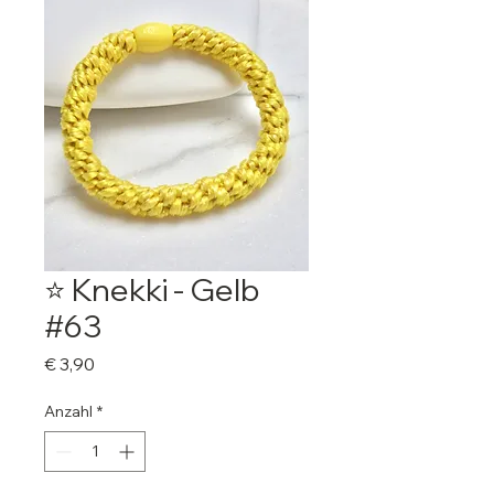
⭐️ Knekki - Gelb
#63
Preis
€ 3,90
Anzahl
*